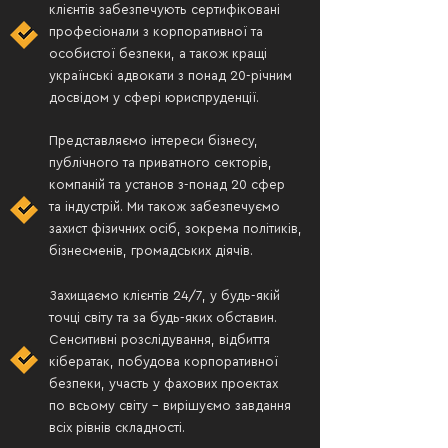
клієнтів забезпечують сертифіковані
професіонали
з корпоративної та
особистої безпеки, а також кращі
українські
адвокати
з понад
20-річним
досвідом у сфері юриспруденції.
Представляємо інтереси бізнесу,
публічного
та
приватного
секторів,
компаній та установ
з-понад 20 сфер
та індустрій.
Ми також забезпечуємо
захист фізичних осіб, зокрема
політиків,
бізнесменів,
громадських діячів.
Захищаємо клієнтів 24/7, у будь-якій
точці світу та за будь-яких обставин.
Сенситивні розслідування, відбиття
кібератак, побудова корпоративної
безпеки, участь у фахових проектах
по всьому світу – вирішуємо завдання
всіх рівнів складності.