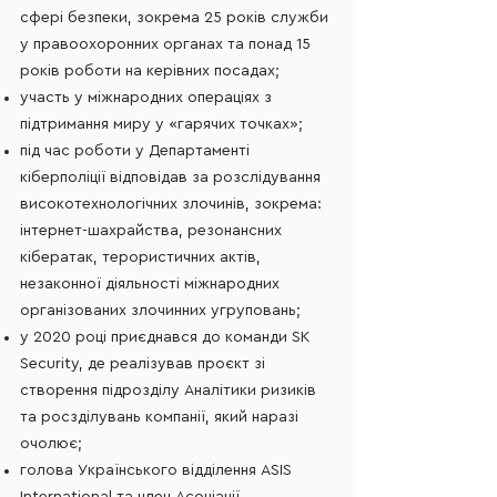
сфері безпеки, зокрема 25 років служби
у правоохоронних органах та понад 15
років роботи на керівних посадах;
участь у міжнародних операціях з
підтримання миру у «гарячих точках»;
під час роботи у Департаменті
кіберполіції відповідав за розслідування
високотехнологічних злочинів, зокрема:
інтернет-шахрайства, резонансних
кібератак, терористичних актів,
незаконної діяльності міжнародних
організованих злочинних угруповань;
у 2020 році приєднався до команди SK
Security, де реалізував проєкт зі
створення підрозділу Аналітики ризиків
та росзділувань компанії, який наразі
очолює;
голова Українського відділення ASIS