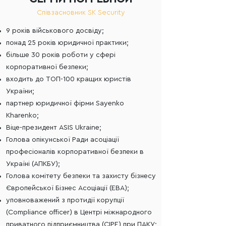
Співзасновник SK Security
9 років військового досвіду;
понад 25 років юридичної практики;
більше 30 років роботи у сфері
корпоративної безпеки;
входить до ТОП-100 кращих юристів
України;
партнер юридичної фірми Sayenko
Kharenko;
Віце-президент ASIS Ukraine;
Голова опікунської Ради асоціації
професіоналів корпоративної безпеки в
Україні (АПКБУ);
Голова комітету безпеки та захисту бізнесу
Європейської Бізнес Асоціації (ЕВА);
уповноважений з протидії корупції
(Compliance officer) в Центрі міжнародного
приватного підприємництва (CIPE) при ПАКУ;