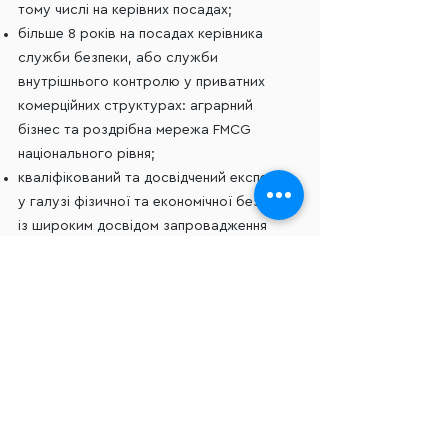
тому числі на керівних посадах;
більше 8 років на посадах керівника
служби безпеки, або служби
внутрішнього контролю у приватних
комерційних структурах: аграрний
бізнес та роздрібна мережа FMCG
національного рівня;
кваліфікований та досвідчений експерт
у галузі фізичної та економічної безпеки
із широким досвідом запровадження
сучасних інноваційних технологій
захисту активів та інтересів приватного
бізнесу від розкрадань та шахрайства;
експерт з питань організації та
забезпечення особистої охорони
особливо важливих осіб;
приєднався до команди SK Security у
2023 році в якості керівника напрямку
Корпоративної безпеки та захисту