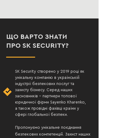
ЩО ВАРТО ЗНАТИ
ПРО SK SECURITY?
SK Security створено у 2019 році
як
унікальну компанію в українській
індустрії
безпекових послуг та
захисту бізнесу.
Серед наших
засновників – партнери топової
юридичної фірми Sayenko
Kharenko,
а також провідні
фахівці
країни у
сфері глобальної безпеки.
Пропонуємо унікальне поєднання
безпекових компетенцій.
Захист наших