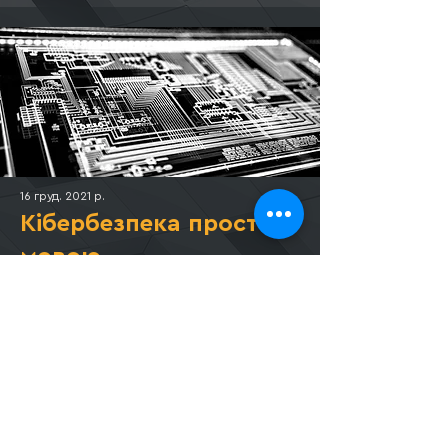
16 груд. 2021 р.
Кібербезпека простою
мовою
Онлайн-лекція, 16.12.21, 10:00. Спільно з
Еuropean Business Association, ЕВА
Read More